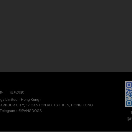
务
联系方式
ogy Limited（Hong Kong）
HARBOUR CITY, 17 CANTON RD, TST, KLN, HONG KONG
 / Telegram：@PANGDOGS
@P