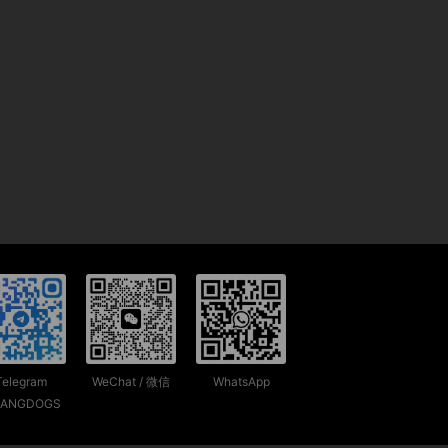
Telegram
WeChat / 微信
WhatsApp
ANGDOGS