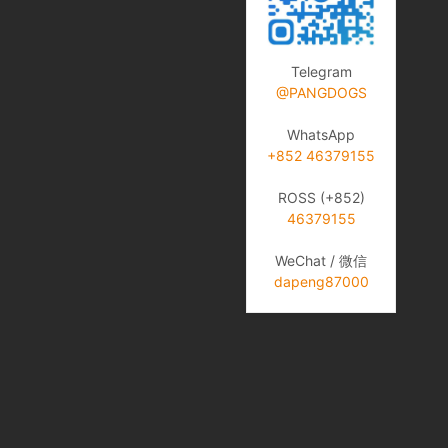
Telegram
@PANGDOGS
WhatsApp
+852 46379155
ROSS (+852)
46379155
WeChat / 微信
dapeng87000