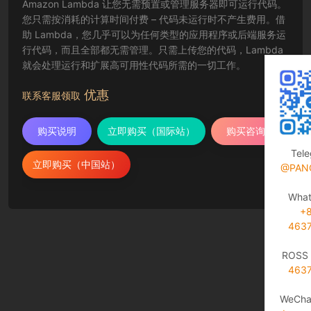
Amazon Lambda 让您无需预置或管理服务器即可运行代码。
您只需按消耗的计算时间付费 – 代码未运行时不产生费用。借
助 Lambda，您几乎可以为任何类型的应用程序或后端服务运
行代码，而且全部都无需管理。只需上传您的代码，Lambda
就会处理运行和扩展高可用性代码所需的一切工作。
优惠
联系客服领取
购买说明
立即购买（国际站）
购买咨询
Tel
立即购买（中国站）
@PAN
Wha
+
463
ROSS 
463
WeCha