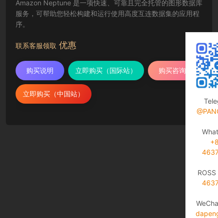
Amazon Neptune 是一项快速、可靠且完全托管的图形数据库
服务，可帮助您轻松构建和运行使用高度互连数据集的应用程
序。
优惠
联系客服领取
购买说明
立即购买（国际站）
购买咨询
立即购买（中国站）
Tel
@PAN
Wha
+
463
ROSS 
463
WeCha
dapen