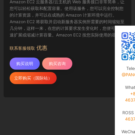
Amazon EC2 云服务器/云主机的 Web 服务接口非常简单，让
您可以轻松获取和配置容量。使用该服务，您可以完全控制您
的计算资源，并可以在成熟的 Amazon 计算环境中运行。
Amazon EC2 将获取并启动新服务器实例所需要的时间缩短至
几分钟，这样一来，在您的计算要求发生变化时，您便可以快
速扩展或缩减计算容量。Amazon EC2 按您实际使用的容量收
费，改变了计算的成本结算方式。Amazon EC2 云服务器还为
优惠
开发人员提供了创建故障恢复应用程序以及排除常见故障情况
联系客服领取
的工具。
购买说明
购买咨询
Tel
@PAN
立即购买（国际站）
Wha
+
463
ROSS 
463
WeCha