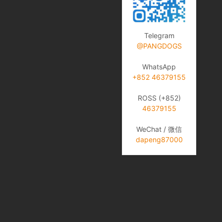
Telegram
@PANGDOGS
WhatsApp
+852 46379155
ROSS (+852)
46379155
WeChat / 微信
dapeng87000