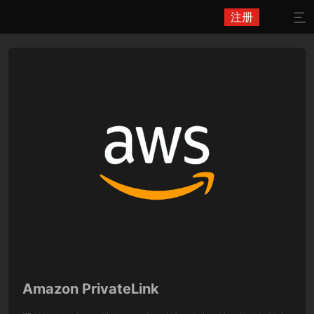
注册

Amazon PrivateLink