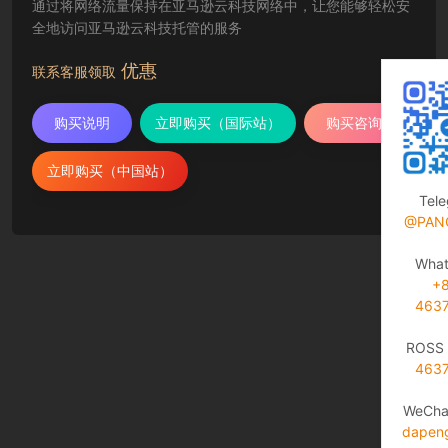
通过将网络流量保持在亚马逊云科技网络中，让您能够轻松安
全地访问亚马逊云科技托管的服务
优惠
联系客服领取
购买说明
立即购买（国际站）
购买咨询
立即购买（中国站）
Tel
@PAN
Wha
+
463
ROSS 
463
WeCha
dapen