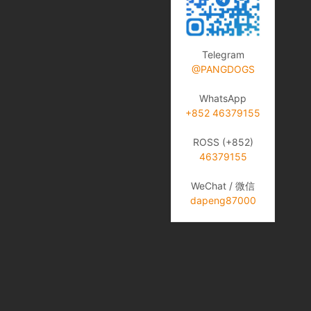
Telegram
@PANGDOGS
WhatsApp
+852 46379155
ROSS (+852)
46379155
WeChat / 微信
dapeng87000