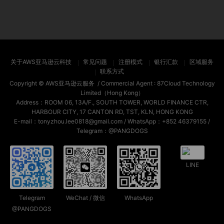
关于AWS亚马逊云科技
常见问题
注册模式
银行汇款
区域服务
联系方式
Copyright ©
AWS亚马逊云服务
/ Commercial Agent :
87Cloud Technology
Limited（Hong Kong）
Address：ROOM 06, 13A/F., SOUTH TOWER, WORLD FINANCE CTR,
HARBOUR CITY, 17 CANTON RD, TST, KLN, HONG KONG
E-mail：tonyzhou.lee0818@gmail.com / WhatsApp：+852 46379155 /
Telegram：@PANGDOGS
LINE
Telegram
WeChat / 微信
WhatsApp
@PANGDOGS