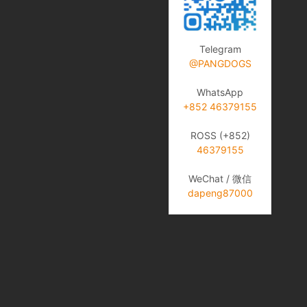
Telegram
@PANGDOGS
WhatsApp
+852 46379155
ROSS (+852)
46379155
WeChat / 微信
dapeng87000