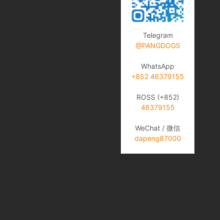
Telegram
@PANGDOGS
WhatsApp
+852 46379155
ROSS (+852)
46379155
WeChat / 微信
dapeng87000