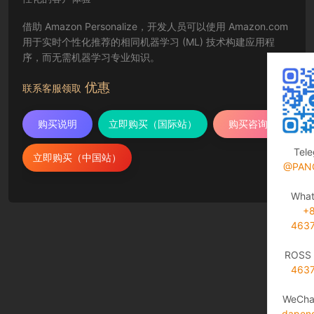
借助 Amazon Personalize，开发人员可以使用 Amazon.com
用于实时个性化推荐的相同机器学习 (ML) 技术构建应用程
序，而无需机器学习专业知识。
优惠
联系客服领取
购买说明
立即购买（国际站）
购买咨询
Tel
立即购买（中国站）
@PAN
Wha
+
463
ROSS 
463
WeCha
dapen