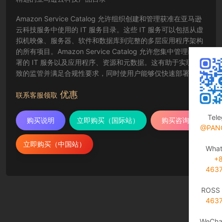
Amazon Service Catalog 允许组织创建和管理获准在亚马逊
云科技服务中使用的 IT 服务目录。这些 IT 服务可以包括从虚
拟机映像、服务器、软件和数据库到完整的多层应用程序架构
的所有项目。Amazon Service Catalog 允许您集中管理已部
署的 IT 服务以及应用程序、资源和元数据。这有助于实现一
致的监管并满足合规性要求，同时使用户能够仅快速部署所需
的经批准的 IT 服务。
优惠
联系客服领取
Tel
购买说明
立即购买（国际站）
购买咨询
@PAN
立即购买（中国站）
Wha
+
463
ROSS 
463
WeCha