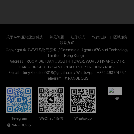
关于AWS亚马逊云科技
常见问题
注册模式
银行汇款
区域服务
联系方式
Copyright ©
AWS亚马逊云服务
/ Commercial Agent :
87Cloud Technology
Limited（Hong Kong）
Address：ROOM 06, 13A/F., SOUTH TOWER, WORLD FINANCE CTR,
HARBOUR CITY, 17 CANTON RD, TST, KLN, HONG KONG
E-mail：tonyzhou.lee0818@gmail.com / WhatsApp：+852 46379155 /
Telegram：@PANGDOGS
LINE
Telegram
WeChat / 微信
WhatsApp
@PANGDOGS