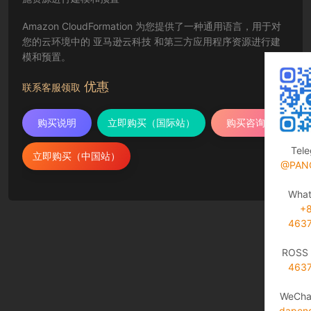
Amazon CloudFormation 为您提供了一种通用语言，用于对
您的云环境中的 亚马逊云科技 和第三方应用程序资源进行建
模和预置。
优惠
联系客服领取
购买说明
立即购买（国际站）
购买咨询
Tel
立即购买（中国站）
@PAN
Wha
+
463
ROSS 
463
WeCha
dapen