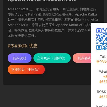
Amazon MSK 是一项完全托管服务，可让您轻松构建并运行
使用 Apache Kafka 处理流数据的应用程序。Apache Kafka
是一个用于构建实时流数据管道和应用程序的开源平台。借助
Amazon MSK，您可以使用原生 Apache Kafka API 填充数据
湖、将所做更改流式传入和传出数据库，并为机器学习和分析
应用程序提供支持。
优惠
联系客服领取
Tel
购买说明
立即购买（国际站）
购买咨询
@PAN
立即购买（中国站）
Wha
+
463
ROSS 
463
WeCha