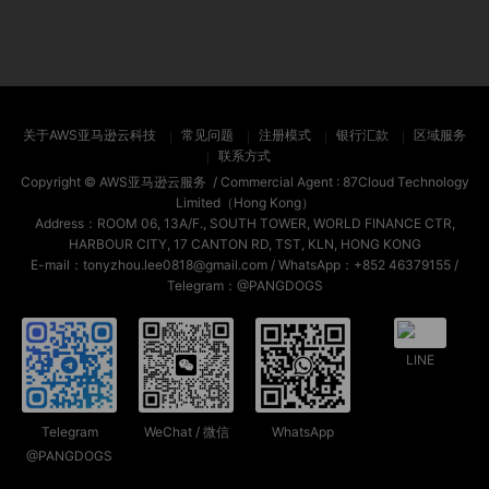
关于AWS亚马逊云科技
常见问题
注册模式
银行汇款
区域服务
联系方式
Copyright ©
AWS亚马逊云服务
/ Commercial Agent :
87Cloud Technology
Limited（Hong Kong）
Address：ROOM 06, 13A/F., SOUTH TOWER, WORLD FINANCE CTR,
HARBOUR CITY, 17 CANTON RD, TST, KLN, HONG KONG
E-mail：tonyzhou.lee0818@gmail.com / WhatsApp：+852 46379155 /
Telegram：@PANGDOGS
LINE
Telegram
WeChat / 微信
WhatsApp
@PANGDOGS