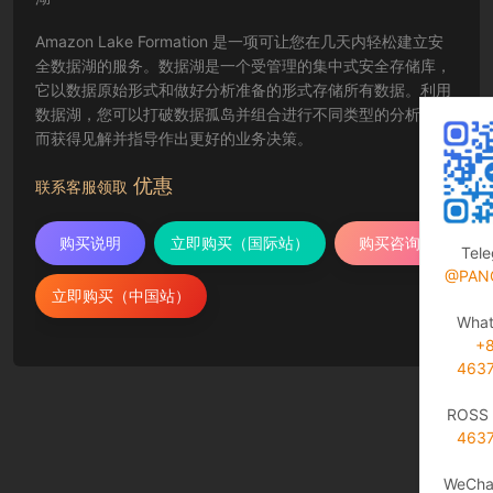
Amazon Lake Formation 是一项可让您在几天内轻松建立安
全数据湖的服务。数据湖是一个受管理的集中式安全存储库，
它以数据原始形式和做好分析准备的形式存储所有数据。利用
数据湖，您可以打破数据孤岛并组合进行不同类型的分析，从
而获得见解并指导作出更好的业务决策。
优惠
联系客服领取
购买说明
立即购买（国际站）
购买咨询
Tel
@PAN
立即购买（中国站）
Wha
+
463
ROSS 
463
WeCha