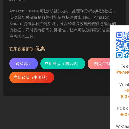
Amazon Kinesis 可让您轻松收集、处理和分析实时流数据，
以便您及时获得见解并对新信息快速做出响应。Amazon
Kinesis 提供多种关键功能，可以经济高效地处理任意规模的
流数据，同时具有很高的灵活性，让您可以选择最符合应用程
序需求的工具。
优惠
联系客服领取
购买说明
立即购买（国际站）
购买咨询
Tel
@PAN
立即购买（中国站）
Wha
+
463
ROSS 
463
WeCha