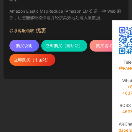
Amazon Elastic MapReduce (Amazon EMR) 是一种 Web 服
务，让您能够轻松快速并经济高效地处理大量数据。
优惠
联系客服领取
购买说明
立即购买（国际站）
购买咨询
立即购买（中国站）
Tel
@PAN
Wha
+
463
ROSS 
463
WeCha
dapen