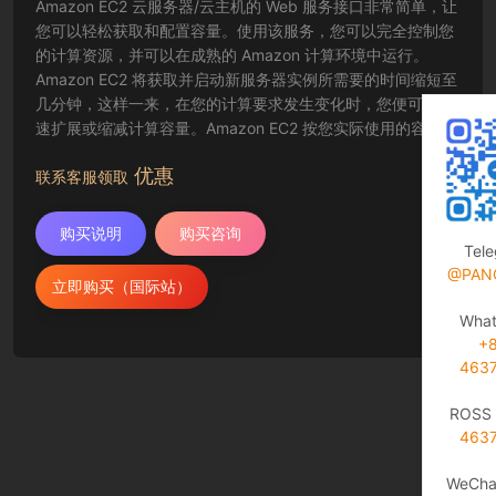
Amazon EC2 云服务器/云主机的 Web 服务接口非常简单，让
您可以轻松获取和配置容量。使用该服务，您可以完全控制您
的计算资源，并可以在成熟的 Amazon 计算环境中运行。
Amazon EC2 将获取并启动新服务器实例所需要的时间缩短至
几分钟，这样一来，在您的计算要求发生变化时，您便可以快
速扩展或缩减计算容量。Amazon EC2 按您实际使用的容量收
费，改变了计算的成本结算方式。Amazon EC2 云服务器还为
优惠
开发人员提供了创建故障恢复应用程序以及排除常见故障情况
联系客服领取
的工具。
购买说明
购买咨询
Tel
@PAN
立即购买（国际站）
Wha
+
463
ROSS 
463
WeCha