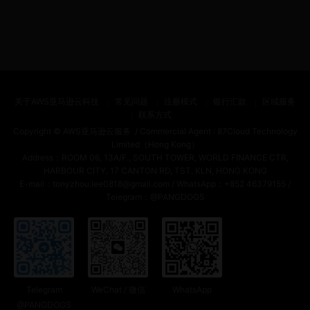
关于AWS亚马逊云科技
常见问题
注册模式
银行汇款
区域服务
联系方式
Copyright ©
AWS亚马逊云服务
/ Commercial Agent :
87Cloud Technology
Limited（Hong Kong）
Address：ROOM 06, 13A/F., SOUTH TOWER, WORLD FINANCE CTR,
HARBOUR CITY, 17 CANTON RD, TST, KLN, HONG KONG
E-mail：tonyzhou.lee0818@gmail.com / WhatsApp：+852 46379155 /
Telegram：@PANGDOGS
Telegram
WeChat / 微信
WhatsApp
@PANGDOGS