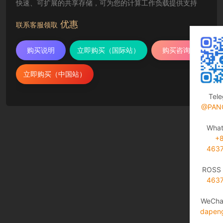
快速、可扩展的共享存储，可为您的计算工作负载提供支持
优惠
联系客服领取
购买说明
立即购买（国际站）
购买咨询
立即购买（中国站）
Tel
@PAN
Wha
+
463
ROSS 
463
WeCha
dapen