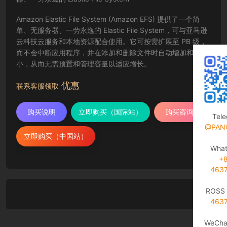
Amazon Elastic File System (Amazon EFS) 提供了一个简
单、无服务器、一劳永逸的 Elastic File System，可与亚马逊
云科技云服务和本地资源配合使用。它可按需扩展至 PB 级，
而不会中断应用程序，并在添加和删除文件时自动增加和缩
小，从而无需预置和管理容量以适应增长。
优惠
联系客服领取
购买说明
立即购买（国际站）
购买咨询
Tel
@PAN
立即购买（中国站）
Wha
+
463
ROSS 
463
WeCha