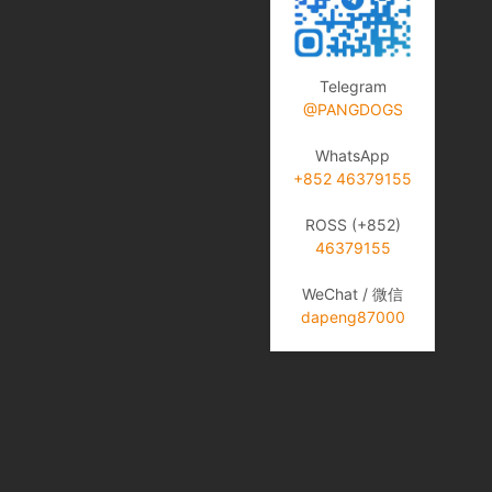
Telegram
@PANGDOGS
WhatsApp
+852 46379155
ROSS (+852)
46379155
WeChat / 微信
dapeng87000