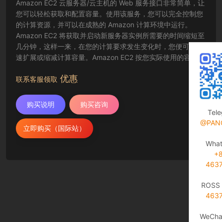
Amazon EC2 云服务器/云主机的 Web 服务接口非常简单，让
您可以轻松获取和配置容量。使用该服务，您可以完全控制您
的计算资源，并可以在成熟的 Amazon 计算环境中运行。
Amazon EC2 将获取并启动新服务器实例所需要的时间缩短至
几分钟，这样一来，在您的计算要求发生变化时，您便可以快
速扩展或缩减计算容量。Amazon EC2 按您实际使用的容量收
费，改变了计算的成本结算方式。Amazon EC2 云服务器还为
优惠
开发人员提供了创建故障恢复应用程序以及排除常见故障情况
联系客服领取
的工具。
购买说明
购买咨询
Tel
@PAN
立即购买（国际站）
Wha
+
463
ROSS 
463
WeCha