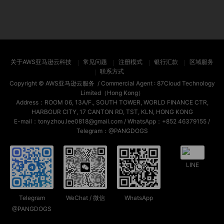
关于AWS亚马逊云科技
常见问题
注册模式
银行汇款
区域服务
联系方式
Copyright ©
AWS亚马逊云服务
/ Commercial Agent :
87Cloud Technology
Limited（Hong Kong）
Address：ROOM 06, 13A/F., SOUTH TOWER, WORLD FINANCE CTR,
HARBOUR CITY, 17 CANTON RD, TST, KLN, HONG KONG
E-mail：tonyzhou.lee0818@gmail.com / WhatsApp：+852 46379155 /
Telegram：@PANGDOGS
LINE
Telegram
WeChat / 微信
WhatsApp
@PANGDOGS