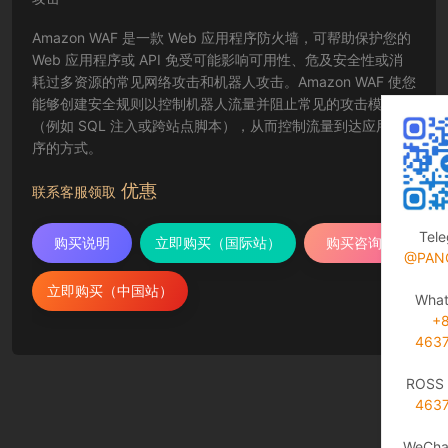
Amazon WAF 是一款 Web 应用程序防火墙，可帮助保护您的
Web 应用程序或 API 免受可能影响可用性、危及安全性或消
耗过多资源的常见网络攻击和机器人攻击。Amazon WAF 使您
能够创建安全规则以控制机器人流量并阻止常见的攻击模式
（例如 SQL 注入或跨站点脚本），从而控制流量到达应用程
序的方式。
优惠
联系客服领取
Tel
购买说明
立即购买（国际站）
购买咨询
@PAN
立即购买（中国站）
Wha
+
463
ROSS 
463
WeCha