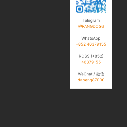
Telegram
@PANGDOGS
WhatsApp
+852 46379155
ROSS (+852)
46379155
WeChat / 微信
dapeng87000